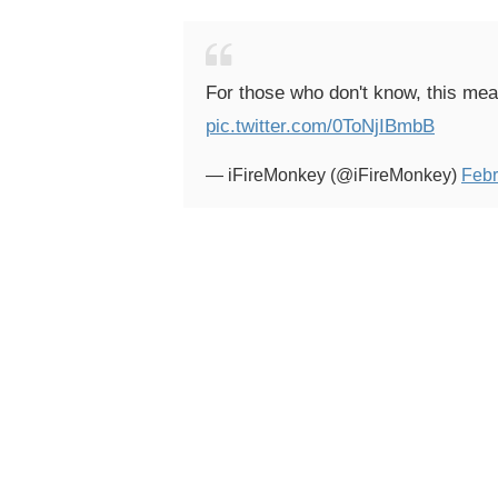
For those who don't know, this mean
pic.twitter.com/0ToNjIBmbB
— iFireMonkey (@iFireMonkey)
Febr